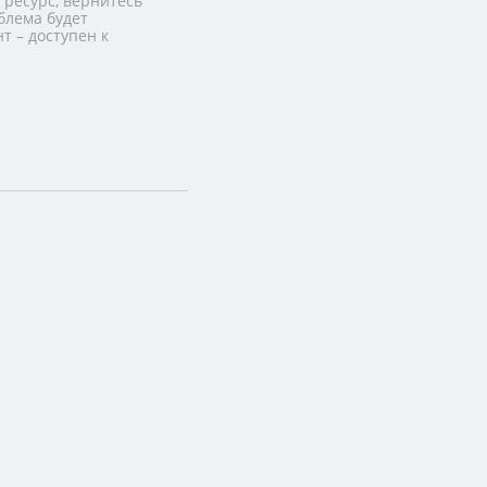
 ресурс, вернитесь
блема будет
т – доступен к