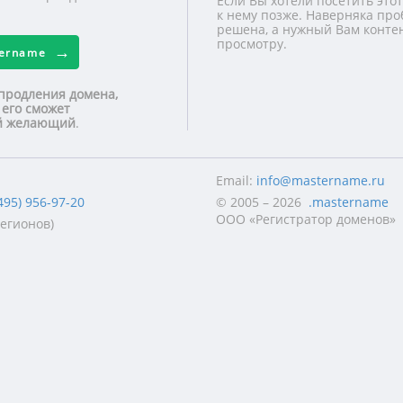
Если Вы хотели посетить этот
к нему позже. Наверняка про
решена, а нужный Вам контен
просмотру.
tername
продления домена,
 его сможет
ой желающий
.
Email:
info@mastername.ru
495) 956-97-20
© 2005 – 2026
.mastername
ООО «Регистратор доменов»
регионов)