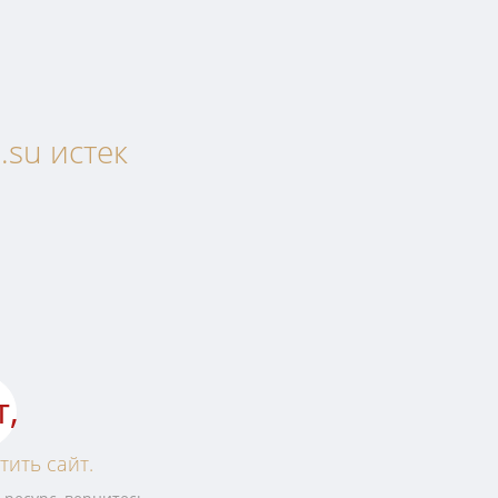
su истек
т,
тить сайт.